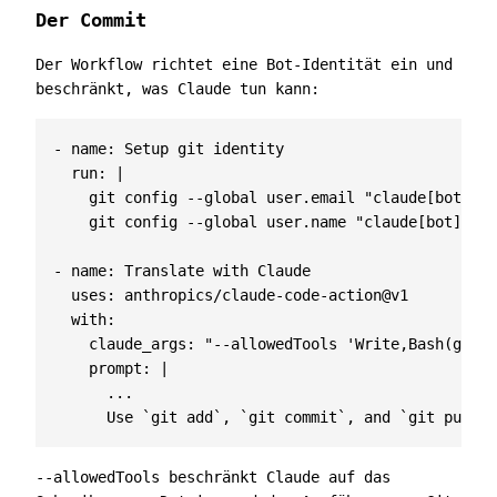
Der Commit
Der Workflow richtet eine Bot-Identität ein und
beschränkt, was Claude tun kann:
- 
name
:
Setup git identity
run
:
|
    git config --global user.name "claude[bot]"
- 
name
:
Translate with Claude
uses
:
anthropics/claude-code-action@v1
with
:
claude_args
:
"--allowedTools 'Write,Bash(git:*
prompt
:
|
      Use `git add`, `git commit`, and `git push` 
--allowedTools
beschränkt Claude auf das