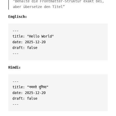
“Behalte die Frontmatter-Struktur exakt bei,
aber übersetze den Titel”
Englisch:
---
title
:
"Hello World"
date
:
2025-12-20
draft
:
false
---
Hindi:
---
title
:
"नमस्ते दुनिया"
date
:
2025-12-20
draft
:
false
---