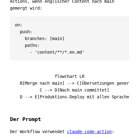
Actions, wenn englischer Content nach main
gemergt wird:
on
:
push
:
branches
:
[
main]
paths
:
- 
'content/**/*.en.md'
flowchart LR

    B[Merge nach main] --> C[Übersetzungen generiert
    C --> D[Nach main committet]

Der Prompt
Der Workflow verwendet
claude-code-action
: