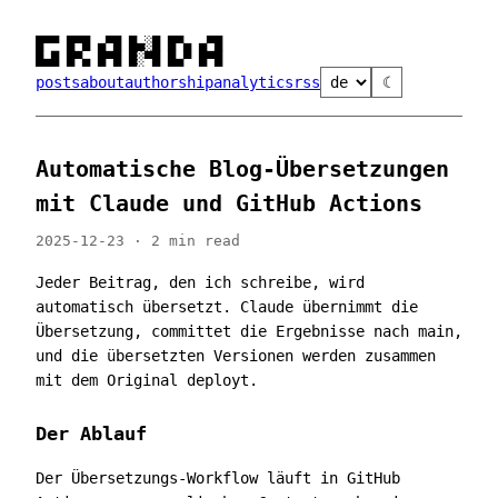
█▀▀ █▀█ ▄▀█ █▄░█ █▀▄ ▄▀█

█▄█ █▀▄ █▀█ █░▀█ █▄▀ █▀█
posts
about
authorship
analytics
rss
☾
Automatische Blog-Übersetzungen
mit Claude und GitHub Actions
2025-12-23 · 2 min read
Jeder Beitrag, den ich schreibe, wird
automatisch übersetzt. Claude übernimmt die
Übersetzung, committet die Ergebnisse nach main,
und die übersetzten Versionen werden zusammen
mit dem Original deployt.
Der Ablauf
Der Übersetzungs-Workflow läuft in GitHub