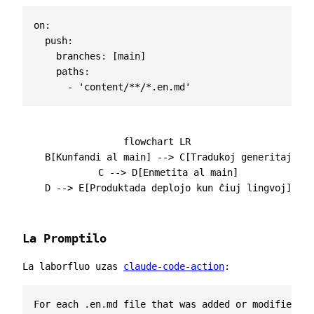
on
:
push
:
branches
:
[
main]
paths
:
- 
'content/**/*.en.md'
flowchart LR

    B[Kunfandi al main] --> C[Tradukoj generitaj]

    C --> D[Enmetita al main]

La Promptilo
La laborfluo uzas
claude-code-action
:
For each .en.md file that was added or modified:
