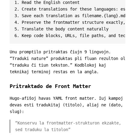
1. Read the English content

2. Create translations for these languages: es, nl
3. Save each translation as filename.{lang}.md (e.
4. Preserve the frontmatter structure exactly, but
5. Translate the body content naturally

Unu promptilo pritraktas ĉiujn 9 lingvojn.
“Traduki nature” produktas pli fluan rezulton ol
“traduku ĉi tiun tekston.” Kodblokoj kaj
teknikaj terminoj restas en la angla.
Pritraktado de Front Matter
Hugo-afiŝoj havas YAML front matter. Iuj kampoj
devas esti tradukitaj (titolo), aliaj ne (dato,
slug):
“Konservu la frontmatter-strukturon ekzakte,
sed traduku la titolon”