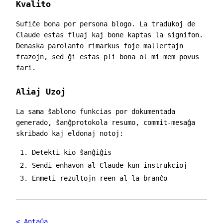
Kvalito
Sufiĉe bona por persona blogo. La tradukoj de
Claude estas fluaj kaj bone kaptas la signifon.
Denaska parolanto rimarkus foje mallertajn
frazojn, sed ĝi estas pli bona ol mi mem povus
fari.
Aliaj Uzoj
La sama ŝablono funkcias por dokumentada
generado, ŝanĝprotokola resumo, commit-mesaĝa
skribado kaj eldonaj notoj:
Detekti kio ŝanĝiĝis
Sendi enhavon al Claude kun instrukcioj
Enmeti rezultojn reen al la branĉo
< Antaŭa