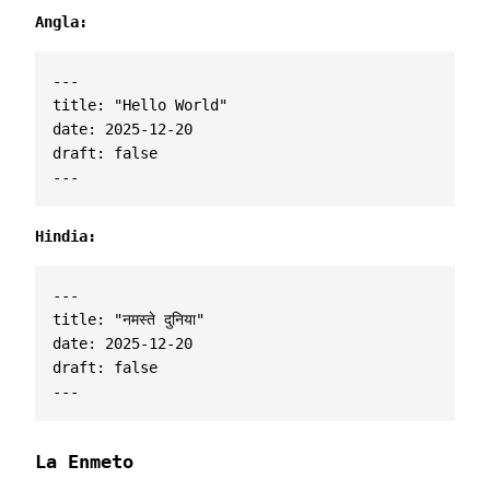
Angla:
---
title
:
"Hello World"
date
:
2025-12-20
draft
:
false
---
Hindia:
---
title
:
"नमस्ते दुनिया"
date
:
2025-12-20
draft
:
false
---
La Enmeto