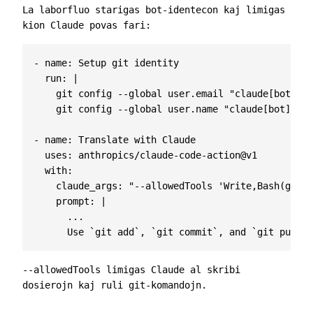
La laborfluo starigas bot-identecon kaj limigas
kion Claude povas fari:
- 
name
:
Setup git identity
run
:
|
    git config --global user.name "claude[bot]"
- 
name
:
Translate with Claude
uses
:
anthropics/claude-code-action@v1
with
:
claude_args
:
"--allowedTools 'Write,Bash(git:*
prompt
:
|
      Use `git add`, `git commit`, and `git push` 
--allowedTools
limigas Claude al skribi
dosierojn kaj ruli git-komandojn.