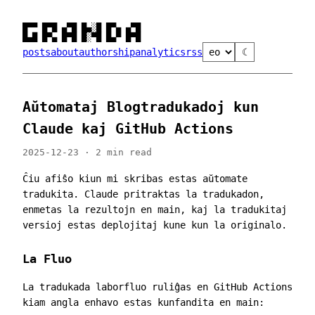
█▀▀ █▀█ ▄▀█ █▄░█ █▀▄ ▄▀█

█▄█ █▀▄ █▀█ █░▀█ █▄▀ █▀█
posts
about
authorship
analytics
rss
☾
Aŭtomataj Blogtradukadoj kun
Claude kaj GitHub Actions
2025-12-23 · 2 min read
Ĉiu afiŝo kiun mi skribas estas aŭtomate
tradukita. Claude pritraktas la tradukadon,
enmetas la rezultojn en main, kaj la tradukitaj
versioj estas deplojitaj kune kun la originalo.
La Fluo
La tradukada laborfluo ruliĝas en GitHub Actions
kiam angla enhavo estas kunfandita en main: