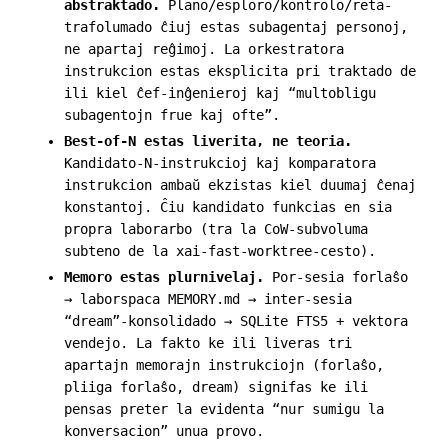
abstraktado.
Plano/esploro/kontrolo/reta-
trafolumado ĉiuj estas subagentaj personoj,
ne apartaj reĝimoj. La orkestratora
instrukcion estas eksplicita pri traktado de
ili kiel ĉef-inĝenieroj kaj “multobligu
subagentojn frue kaj ofte”.
Best-of-N estas liverita, ne teoria.
Kandidato-N-instrukcioj kaj komparatora
instrukcion ambaŭ ekzistas kiel duumaj ĉenaj
konstantoj. Ĉiu kandidato funkcias en sia
propra laborarbo (tra la CoW-subvoluma
subteno de la
xai-fast-worktree
-cesto).
Memoro estas plurnivelaj.
Por-sesia forlaŝo
→ laborspaca MEMORY.md → inter-sesia
“dream”-konsolidado → SQLite FTS5 + vektora
vendejo. La fakto ke ili liveras tri
apartajn memorajn instrukciojn (forlaŝo,
pliiga forlaŝo, dream) signifas ke ili
pensas preter la evidenta “nur sumigu la
konversacion” unua provo.