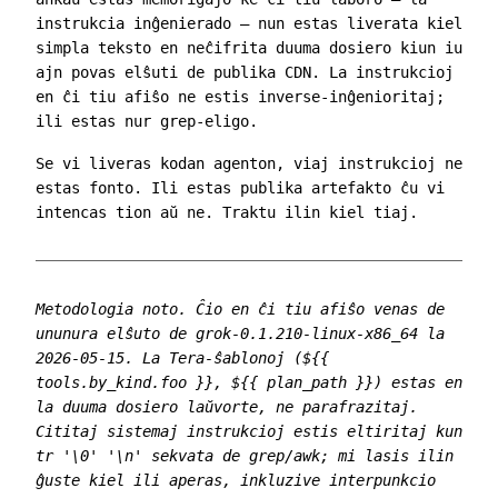
instrukcia inĝenierado — nun estas liverata kiel
simpla teksto en neĉifrita duuma dosiero kiun iu
ajn povas elŝuti de publika CDN. La instrukcioj
en ĉi tiu afiŝo ne estis inverse-inĝenioritaj;
ili estas nur
grep
-eligo.
Se vi liveras kodan agenton, viaj instrukcioj ne
estas fonto. Ili estas publika artefakto ĉu vi
intencas tion aŭ ne. Traktu ilin kiel tiaj.
Metodologia noto. Ĉio en ĉi tiu afiŝo venas de
ununura elŝuto de
grok-0.1.210-linux-x86_64
la
2026-05-15. La Tera-ŝablonoj (
${{
tools.by_kind.foo }}
,
${{ plan_path }}
) estas en
la duuma dosiero laŭvorte, ne parafrazitaj.
Cititaj sistemaj instrukcioj estis eltiritaj kun
tr '\0' '\n'
sekvata de
grep
/
awk
; mi lasis ilin
ĝuste kiel ili aperas, inkluzive interpunkcio