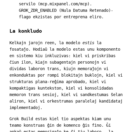
servilo (
mcp.mixpanel.com/mcp
).
GROK_ZDR_ENABLED
(Nula Datuma Retenado)-
flago ekzistas por entreprena eliro.
La konkludo
Kelkajn jarojn reen, la modelo
estis
la
fosataĵo. Hodiaŭ la modelo estas unu komponento
en sistemo kiu inkluzivas: kiel vi priskribas
ĉiun ilon, kiajn subagentajn personojn vi
dividas laboron trans, kiujn memoraĵojn vi
enkonduktas por rompi blokitajn buklojn, kiel vi
strukturas plana-reĝima aprobado, kiel vi
kompaktigas kuntekston, kiel vi konsolidadas
memoron trans sesioj, kiel vi sandkestumas ŝelan
aliron, kiel vi orkestrumas paralelaj kandidataj
implementadoj.
Grok Build estas kiel tio aspektas kiam unu
teamo konstruas ĝin de komenco ĝis fino. Ĝi
ankaŭ estas memorigaĵo ke ĉi tiu laboro — la