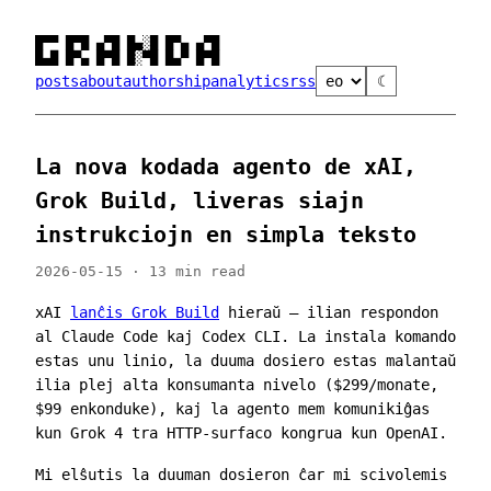
█▀▀ █▀█ ▄▀█ █▄░█ █▀▄ ▄▀█

█▄█ █▀▄ █▀█ █░▀█ █▄▀ █▀█
posts
about
authorship
analytics
rss
☾
La nova kodada agento de xAI,
Grok Build, liveras siajn
instrukciojn en simpla teksto
2026-05-15 · 13 min read
xAI
lanĉis Grok Build
hieraŭ — ilian respondon
al Claude Code kaj Codex CLI. La instala komando
estas unu linio, la duuma dosiero estas malantaŭ
ilia plej alta konsumanta nivelo ($299/monate,
$99 enkonduke), kaj la agento mem komunikiĝas
kun Grok 4 tra HTTP-surfaco kongrua kun OpenAI.
Mi elŝutis la duuman dosieron ĉar mi scivolemis