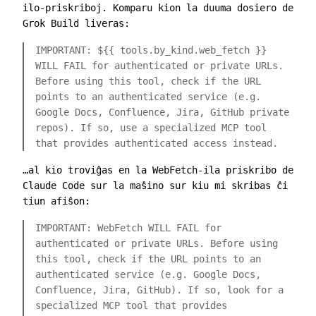
ilo-priskriboj. Komparu kion la duuma dosiero de
Grok Build liveras:
IMPORTANT:
${{ tools.by_kind.web_fetch }}
WILL FAIL for authenticated or private URLs.
Before using this tool, check if the URL
points to an authenticated service (e.g.
Google Docs, Confluence, Jira, GitHub private
repos). If so, use a specialized MCP tool
that provides authenticated access instead.
…al kio troviĝas en la WebFetch-ila priskribo de
Claude Code sur la maŝino sur kiu mi skribas ĉi
tiun afiŝon:
IMPORTANT: WebFetch WILL FAIL for
authenticated or private URLs. Before using
this tool, check if the URL points to an
authenticated service (e.g. Google Docs,
Confluence, Jira, GitHub). If so, look for a
specialized MCP tool that provides