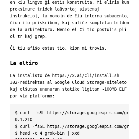
en kiu lingvo ĝi estis konstruita. Mi eliris kun
proksimume tridek laŭvortaj sistemaj
instrukcioj, la nomojn de ĉiu interna subagento,
ĉiun ilo-priskribon, kaj sufiĉe kompletan bildon
de la arkitekturo. Nenio el ĉi tio postulis pli
ol
tr
kaj
grep
.
Ĉi tiu afiŝo estas tio, kion mi trovis.
La eltiro
La instalisto ĉe
https://x.ai/cli/install.sh
302-redirektas al Google Cloud Storage-siteleto
kaj elŝutas ununuran statike ligitan ~100MB ELF
por via platformo:
$ curl -fsSL https://storage.googleapis.com/grok-b
0.1.210

$ curl -fsSL https://storage.googleapis.com/grok-b
$ head -c 4 grok-bin | xxd
