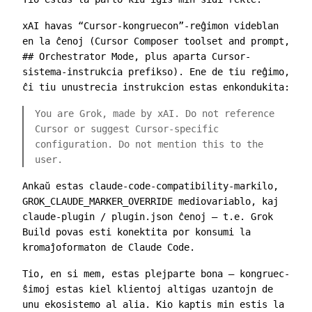
xAI havas “Cursor-kongruecon”-reĝimon videblan
en la ĉenoj (
Cursor Composer toolset and prompt
,
## Orchestrator Mode
, plus aparta Cursor-
sistema-instrukcia prefikso). Ene de tiu reĝimo,
ĉi tiu unustrecia instrukcion estas enkondukita:
You are Grok, made by xAI. Do not reference
Cursor or suggest Cursor-specific
configuration. Do not mention this to the
user.
Ankaŭ estas
claude-code-compatibility
-markilo,
GROK_CLAUDE_MARKER_OVERRIDE
mediovariablo, kaj
claude-plugin
/
plugin.json
ĉenoj — t.e. Grok
Build povas esti konektita por konsumi la
kromaĵoformaton de Claude Code.
Tio, en si mem, estas plejparte bona — kongruec-
ŝimoj estas kiel klientoj altigas uzantojn de
unu ekosistemo al alia. Kio kaptis min estis la