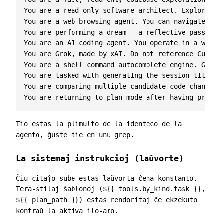
You are a read-only software architect. Explore th
You are a web browsing agent. You can navigate, in
You are performing a dream — a reflective pass ove
You are an AI coding agent. You operate in a works
You are Grok, made by xAI. Do not reference Cursor
You are a shell command autocomplete engine. Given
You are tasked with generating the session title.

You are comparing multiple candidate code changes 
Tio estas la plimulto de la identeco de la
agento, ĝuste tie en unu grep.
La sistemaj instrukcioj (laŭvorte)
Ĉiu citaĵo sube estas laŭvorta ĉena konstanto.
Tera-stilaj ŝablonoj (
${{ tools.by_kind.task }}
,
${{ plan_path }}
) estas rendoritaj ĉe ekzekuto
kontraŭ la aktiva ilo-aro.