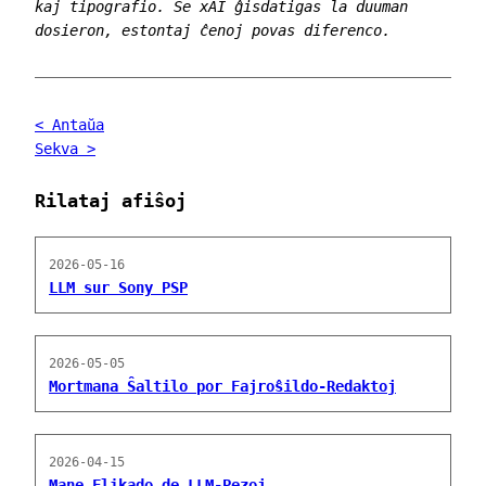
kaj tipografio. Se xAI ĝisdatigas la duuman
dosieron, estontaj ĉenoj povas diferenco.
< Antaŭa
Sekva >
Rilataj afiŝoj
2026-05-16
LLM sur Sony PSP
2026-05-05
Mortmana Ŝaltilo por Fajroŝildo-Redaktoj
2026-04-15
Mane Flikado de LLM-Pezoj