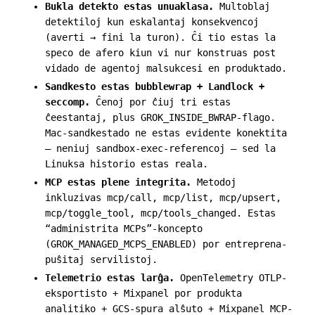
Bukla detekto estas unuaklasa.
Multoblaj
detektiloj kun eskalantaj konsekvencoj
(averti → fini la turon). Ĉi tio estas la
speco de afero kiun vi nur konstruas post
vidado de agentoj malsukcesi en produktado.
Sandkesto estas bubblewrap + Landlock +
seccomp.
Ĉenoj por ĉiuj tri estas
ĉeestantaj, plus
GROK_INSIDE_BWRAP
-flago.
Mac-sandkestado ne estas evidente konektita
— neniuj
sandbox-exec
-referencoj — sed la
Linuksa historio estas reala.
MCP estas plene integrita.
Metodoj
inkluzivas
mcp/call
,
mcp/list
,
mcp/upsert
,
mcp/toggle_tool
,
mcp/tools_changed
. Estas
“administrita MCPs”-koncepto
(
GROK_MANAGED_MCPS_ENABLED
) por entreprena-
puŝitaj servilistoj.
Telemetrio estas larĝa.
OpenTelemetry OTLP-
eksportisto + Mixpanel por produkta
analitiko + GCS-spura alŝuto + Mixpanel MCP-