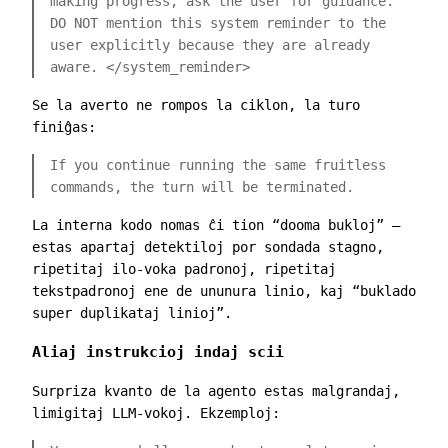
making progress, ask the user for guidance.
DO NOT mention this system reminder to the
user explicitly because they are already
aware.
</system_reminder>
Se la averto ne rompos la ciklon, la turo
finiĝas:
If you continue running the same fruitless
commands, the turn will be terminated.
La interna kodo nomas ĉi tion “dooma bukloj” —
estas apartaj detektiloj por sondada stagno,
ripetitaj ilo-voka padronoj, ripetitaj
tekstpadronoj ene de ununura linio, kaj “buklado
super duplikataj linioj”.
Aliaj instrukcioj indaj scii
Surpriza kvanto de la agento estas malgrandaj,
limigitaj LLM-vokoj. Ekzemploj: