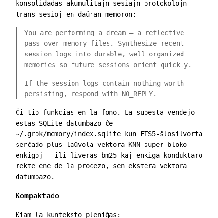
konsolidadas akumulitajn sesiajn protokolojn
trans sesioj en daŭran memoron:
You are performing a dream — a reflective
pass over memory files. Synthesize recent
session logs into durable, well-organized
memories so future sessions orient quickly.
If the session logs contain nothing worth
persisting, respond with NO_REPLY.
Ĉi tio funkcias en la fono. La subesta vendejo
estas SQLite-datumbazo ĉe
~/.grok/memory/index.sqlite
kun FTS5-ŝlosilvorta
serĉado plus laŭvola vektora KNN super bloko-
enkigoj — ili liveras
bm25
kaj enkiga konduktaro
rekte ene de la procezo, sen ekstera vektora
datumbazo.
Kompaktado
Kiam la kunteksto pleniĝas: