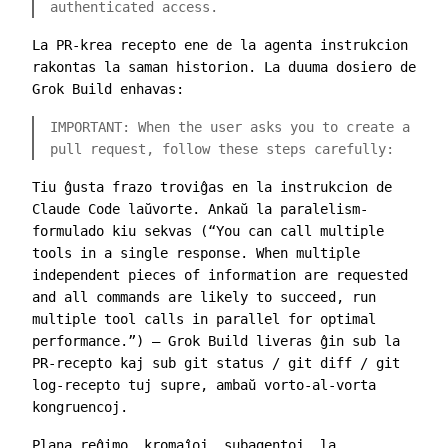
authenticated access.
La PR-krea recepto ene de la agenta instrukcion
rakontas la saman historion. La duuma dosiero de
Grok Build enhavas:
IMPORTANT: When the user asks you to create a
pull request, follow these steps carefully:
Tiu ĝusta frazo troviĝas en la instrukcion de
Claude Code laŭvorte. Ankaŭ la paralelism-
formulado kiu sekvas (“You can call multiple
tools in a single response. When multiple
independent pieces of information are requested
and all commands are likely to succeed, run
multiple tool calls in parallel for optimal
performance.”) — Grok Build liveras ĝin sub la
PR-recepto kaj sub
git status / git diff / git
log
-recepto tuj supre, ambaŭ vorto-al-vorta
kongruencoj.
Plana reĝimo, kromaĵoj, subagentoj, la