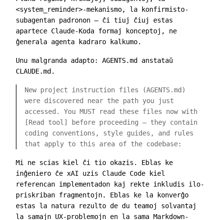
<system_reminder>
-mekanismo, la konfirmisto-
subagentan padronon — ĉi tiuj ĉiuj estas
apartece Claude-Koda formaj konceptoj, ne
ĝenerala agenta kadraro kalkumo.
Unu malgranda adapto:
AGENTS.md
anstataŭ
CLAUDE.md
.
New project instruction files (AGENTS.md)
were discovered near the path you just
accessed. You MUST read these files now with
[Read tool] before proceeding — they contain
coding conventions, style guides, and rules
that apply to this area of the codebase:
Mi ne scias kiel ĉi tio okazis. Eblas ke
inĝeniero ĉe xAI uzis Claude Code kiel
referencan implementadon kaj rekte inkludis ilo-
priskriban fragmentojn. Eblas ke la konverĝo
estas la natura rezulto de du teamoj solvantaj
la samajn UX-problemojn en la sama Markdown-