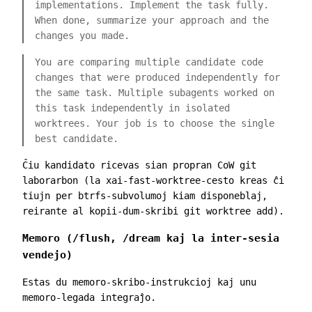
implementations. Implement the task fully.
When done, summarize your approach and the
changes you made.
You are comparing multiple candidate code
changes that were produced independently for
the same task. Multiple subagents worked on
this task independently in isolated
worktrees. Your job is to choose the single
best candidate.
Ĉiu kandidato ricevas sian propran CoW git
laborarbon (la
xai-fast-worktree
-cesto kreas ĉi
tiujn per btrfs-subvolumoj kiam disponeblaj,
reirante al kopii-dum-skribi
git worktree add
).
Memoro (
/flush
,
/dream
kaj la inter-sesia
vendejo)
Estas du memoro-skribo-instrukcioj kaj unu
memoro-legada integraĵo.