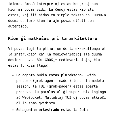
idiomo. Ambaŭ interpretoj estas kongruaj kun
kion mi povas vidi. La ĉenoj estas kio ili
estas, kaj ili sidas en simpla teksto en 100MB-a
duuma dosiero kiun iu ajn povas elŝuti sen
aŭtentigo.
Kion ĝi malkaŝas pri la arkitekturo
Vi povas legi la plimulton de la ekzekuttempa el
la instrukcioj kaj la mediovariabloj (la duuma
dosiero havas 80+
GROK_*
mediovariablojn, ĉiu
estas funkcia flago):
La agenta buklo estas pluraktera.
Gvida
procezo (
grok agent leader
) tenas la modela
sesion; la TUI (
grok-pager
) estas aparta
procezo kiu parolas al ĝi super Unix-ingingo
aŭ WebSocket. Multoblaj TUI-oj povas alkroĉi
al la sama gvidisto.
Subagentan orkestrado estas la ĉefa