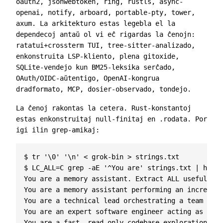
oauth2
,
jsonwebtoken
,
ring
,
rustls
,
async-
openai
,
notify
,
arboard
,
portable-pty
,
tower
,
axum
. La arkitekturo estas legebla el la
dependecoj antaŭ ol vi eĉ rigardas la ĉenojn:
ratatui+crossterm TUI, tree-sitter-analizado,
enkonstruita LSP-kliento, plena gitoxide,
SQLite-vendejo kun BM25-leksika serĉado,
OAuth/OIDC-aŭtentigo, OpenAI-kongrua
dradformato, MCP, dosier-observado, tondejo.
La ĉenoj rakontas la cetera. Rust-konstantoj
estas enkonstruitaj null-finitaj en
.rodata
. Por
igi ilin grep-amikaj:
$ tr '\0' '\n' < grok-bin > strings.txt

$ LC_ALL=C grep -aE '^You are' strings.txt | head

You are a memory assistant. Extract ALL useful inf
You are a memory assistant performing an increment
You are a technical lead orchestrating a team of s
You are an expert software engineer acting as a co
You are a fast, read-only codebase exploration age