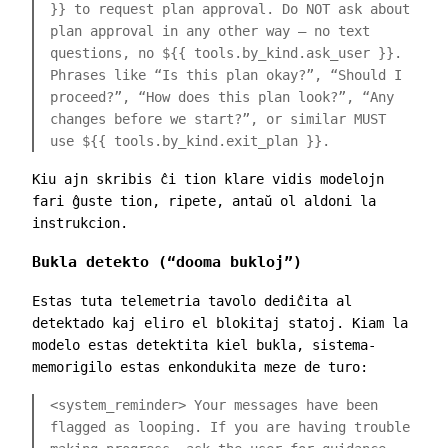
}}
to request plan approval. Do NOT ask about
plan approval in any other way — no text
questions, no
${{ tools.by_kind.ask_user }}
.
Phrases like “Is this plan okay?”, “Should I
proceed?”, “How does this plan look?”, “Any
changes before we start?”, or similar MUST
use
${{ tools.by_kind.exit_plan }}
.
Kiu ajn skribis ĉi tion klare vidis modelojn
fari ĝuste tion, ripete, antaŭ ol aldoni la
instrukcion.
Bukla detekto (“dooma bukloj”)
Estas tuta telemetria tavolo dediĉita al
detektado kaj eliro el blokitaj statoj. Kiam la
modelo estas detektita kiel bukla, sistema-
memorigilo estas enkondukita meze de turo:
<system_reminder>
Your messages have been
flagged as looping. If you are having trouble