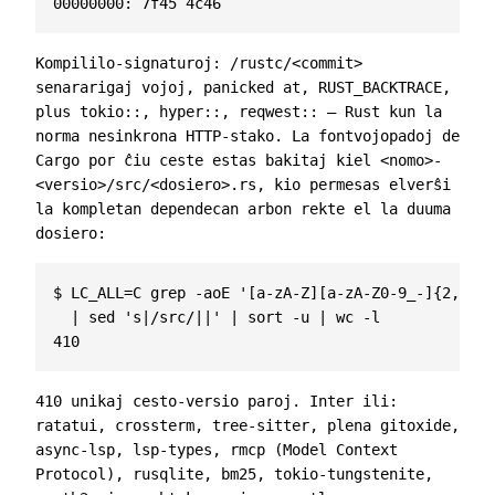
Kompililo-signaturoj:
/rustc/<commit>
senararigaj vojoj,
panicked at
,
RUST_BACKTRACE
,
plus
tokio::
,
hyper::
,
reqwest::
— Rust kun la
norma nesinkrona HTTP-stako. La fontvojopadoj de
Cargo por ĉiu ceste estas bakitaj kiel
<nomo>-
<versio>/src/<dosiero>.rs
, kio permesas elverŝi
la kompletan dependecan arbon rekte el la duuma
dosiero:
$ LC_ALL=C grep -aoE '[a-zA-Z][a-zA-Z0-9_-]{2,40}-
  | sed 's|/src/||' | sort -u | wc -l

410 unikaj
cesto-versio
paroj. Inter ili:
ratatui
,
crossterm
,
tree-sitter
, plena
gitoxide
,
async-lsp
,
lsp-types
,
rmcp
(Model Context
Protocol),
rusqlite
,
bm25
,
tokio-tungstenite
,