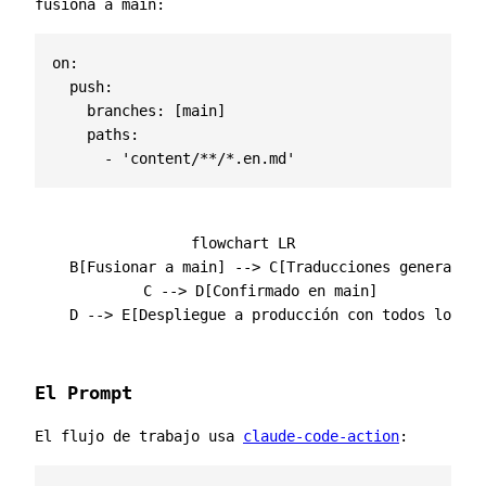
fusiona a main:
on
:
push
:
branches
:
[
main]
paths
:
- 
'content/**/*.en.md'
flowchart LR

    B[Fusionar a main] --> C[Traducciones generadas]

    C --> D[Confirmado en main]

El Prompt
El flujo de trabajo usa
claude-code-action
: