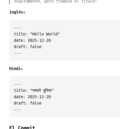
exactamente, pero traduce el título”
Inglés:
---
title
:
"Hello World"
date
:
2025-12-20
draft
:
false
---
Hindi:
---
title
:
"नमस्ते दुनिया"
date
:
2025-12-20
draft
:
false
---
El Commit