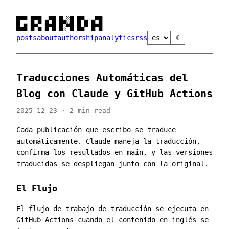
█▀▀ █▀█ ▄▀█ █▄░█ █▀▄ ▄▀█

█▄█ █▀▄ █▀█ █░▀█ █▄▀ █▀█
posts
about
authorship
analytics
rss
☾
Traducciones Automáticas del
Blog con Claude y GitHub Actions
2025-12-23 · 2 min read
Cada publicación que escribo se traduce
automáticamente. Claude maneja la traducción,
confirma los resultados en main, y las versiones
traducidas se despliegan junto con la original.
El Flujo
El flujo de trabajo de traducción se ejecuta en
GitHub Actions cuando el contenido en inglés se