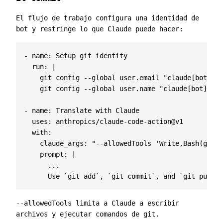
El flujo de trabajo configura una identidad de
bot y restringe lo que Claude puede hacer:
- 
name
:
Setup git identity
run
:
|
    git config --global user.name "claude[bot]"
- 
name
:
Translate with Claude
uses
:
anthropics/claude-code-action@v1
with
:
claude_args
:
"--allowedTools 'Write,Bash(git:*
prompt
:
|
      Use `git add`, `git commit`, and `git push` 
--allowedTools
limita a Claude a escribir
archivos y ejecutar comandos de git.