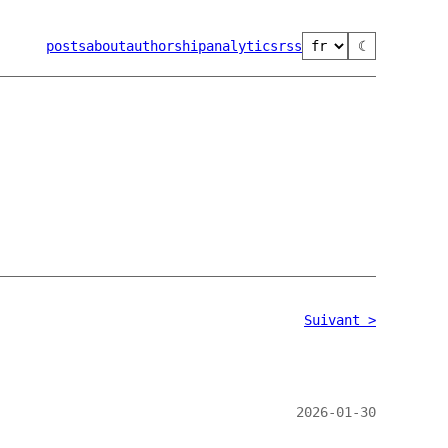
posts
about
authorship
analytics
rss
☾
Suivant >
2026-01-30