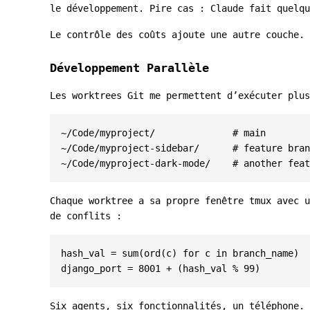
le développement. Pire cas : Claude fait quelqu
Le contrôle des coûts ajoute une autre couche. 
Développement Parallèle
Les worktrees Git me permettent d’exécuter plus
~/Code/myproject/              # main

~/Code/myproject-sidebar/      # feature bran
Chaque worktree a sa propre fenêtre tmux avec u
de conflits :
hash_val
=
sum
(
ord
(
c
)
for
c
in
branch_name
)
django_port
=
8001
+
(
hash_val
%
99
)
Six agents, six fonctionnalités, un téléphone.