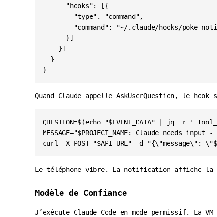
"hooks"
:
[{
"type"
:
"command"
,
"command"
:
"~/.claude/hooks/poke-noti
}]
}]
}
}
Quand Claude appelle
AskUserQuestion
, le hook s
QUESTION
=
$(
echo
"
$EVENT_DATA
"
|
 jq -r 
'.tool_
MESSAGE
=
"
$PROJECT_NAME
: Claude needs input - 
curl -X POST 
"
$API_URL
"
 -d 
"{\"message\": \"
$
Le téléphone vibre. La notification affiche la 
Modèle de Confiance
J’exécute Claude Code en mode permissif. La VM 