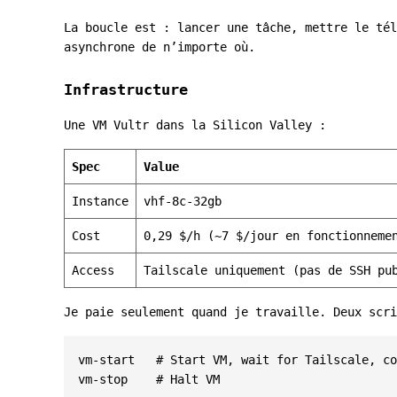
La boucle est : lancer une tâche, mettre le tél
asynchrone de n’importe où.
Infrastructure
Une VM Vultr dans la Silicon Valley :
Spec
Value
Instance
vhf-8c-32gb
Cost
0,29 $/h (~7 $/jour en fonctionneme
Access
Tailscale uniquement (pas de SSH pu
Je paie seulement quand je travaille. Deux scri
vm-start   
# Start VM, wait for Tailscale, co
vm-stop    
# Halt VM