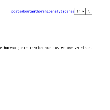
posts
about
authorship
analytics
rss
☾
e bureau—juste Termius sur iOS et une VM cloud.