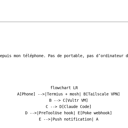
epuis mon téléphone. Pas de portable, pas d’ordinateur d
flowchart LR

    A[Phone] -->|Termius + mosh| B[Tailscale VPN]

    B --> C[Vultr VM]

    C --> D[Claude Code]

    D -->|PreToolUse hook| E[Poke webhook]
