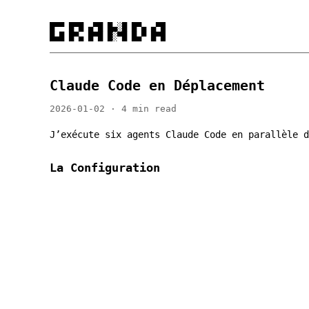
█▀▀ █▀█ ▄▀█ █▄░█ █▀▄ ▄▀█

█▄█ █▀▄ █▀█ █░▀█ █▄▀ █▀█
Claude Code en Déplacement
2026-01-02 · 4 min read
J’exécute six agents Claude Code en parallèle d
La Configuration