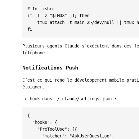
# In .zshrc
if
[[
 -z 
"
$TMUX
"
]]
;
then
    tmux attach -t main 2>/dev/null 
||
fi
Plusieurs agents Claude s’exécutent dans des f
téléphone.
Notifications Push
C’est ce qui rend le développement mobile prati
éloigner.
Le hook dans
~/.claude/settings.json
:
{
"hooks"
:
{
"PreToolUse"
:
[{
"matcher"
:
"AskUserQuestion"
,