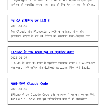
Playwright और GitHub Actions के साथ Open Graph इमेज
जनरेशन को स्वचालित करना। हर पोस्ट को बिना मैन्युअल काम के सोशल
प्रीव्यू इमेज मिलती है।
मेरा QA इंजीनियर एक LLM है
2026-01-09
कैसे Claude और Playwright MCP ने व्यूपोर्ट्स, थीम्स और
इंटरएक्टिव स्टेट्स के पार UI टेस्टिंग को स्वचालित किया—विज़ुअल टेस्ट
रिपोर्ट्स के रूप में GitHub Issues के साथ।
Claude के साथ अपना खुद का न्यूज़लेटर बनाना
2026-01-07
Claude के साथ 30 मिनट में न्यूज़लेटर साइनअप बनाना। Cloudflare
Workers, KV स्टोरेज और GitHub Actions सिंक—कोई SaaS
सब्सक्रिप्शन नहीं।
चलते-फिरते Claude Code
2026-01-02
iPhone से छह Claude Code एजेंट समानांतर में चलाना। क्लाउड VM,
Tailscale, mosh और पुश नोटिफिकेशन कहीं से भी एसिंक्रोनस
डेवलपमेंट को सक्षम करते हैं।