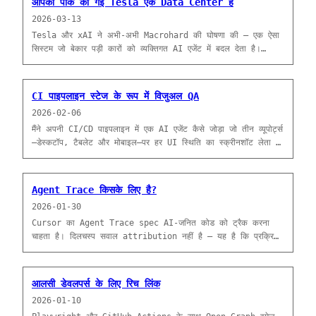
आपकी पार्क की गई Tesla एक Data Center है
2026-03-13
Tesla और xAI ने अभी-अभी Macrohard की घोषणा की — एक ऐसा
सिस्टम जो बेकार पड़ी कारों को व्यक्तिगत AI एजेंट में बदल देता है।
कम्प्यूट पहले से ही आपके ड्राइववे में मौजूद है।
CI पाइपलाइन स्टेज के रूप में विजुअल QA
2026-02-06
मैंने अपनी CI/CD पाइपलाइन में एक AI एजेंट कैसे जोड़ा जो तीन व्यूपोर्ट्स
—डेस्कटॉप, टैबलेट और मोबाइल—पर हर UI स्थिति का स्क्रीनशॉट लेता है
और उन्हें आर्टिफैक्ट के रूप में अपलोड करता है।
Agent Trace किसके लिए है?
2026-01-30
Cursor का Agent Trace spec AI-जनित कोड को ट्रैक करना
चाहता है। दिलचस्प सवाल attribution नहीं है — यह है कि प्रक्रिया
डेटा क्या अनलॉक कर सकता है।
आलसी डेवलपर्स के लिए रिच लिंक
2026-01-10