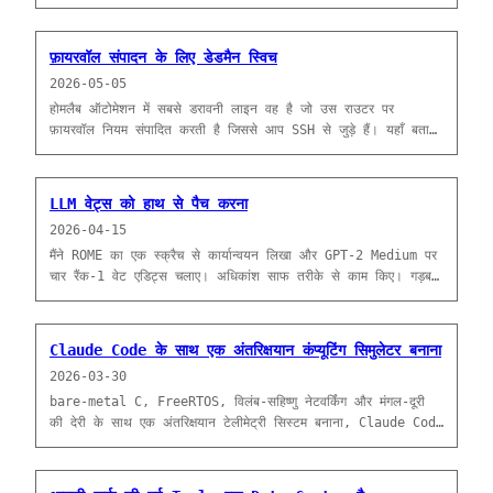
ELF है जो हर सिस्टम प्रॉम्प्ट, हर टूल विवरण और हर आंतरिक सब-एजेंट
टेम्पलेट को सादे टेक्स्ट स्ट्रिंग कॉन्स्टेंट के रूप में भेजता है। आपको बस
tr और grep की जरूरत है।
फ़ायरवॉल संपादन के लिए डेडमैन स्विच
2026-05-05
होमलैब ऑटोमेशन में सबसे डरावनी लाइन वह है जो उस राउटर पर
फ़ायरवॉल नियम संपादित करती है जिससे आप SSH से जुड़े हैं। यहाँ बताया
गया है कि Claude Code और मैं इसे फिर भी कैसे करते हैं —
systemd के क्षणिक टाइमर के ज़रिए 300 सेकंड में स्वत: रिवर्ट, जब
तक मैं बदलाव की पुष्टि न करूं।
LLM वेट्स को हाथ से पैच करना
2026-04-15
मैंने ROME का एक स्क्रैच से कार्यान्वयन लिखा और GPT-2 Medium पर
चार रैंक-1 वेट एडिट्स चलाए। अधिकांश साफ तरीके से काम किए। गड़बड़
वाले ने मुझे साफ वालों से ज़्यादा सिखाया।
Claude Code के साथ एक अंतरिक्षयान कंप्यूटिंग सिमुलेटर बनाना
2026-03-30
bare-metal C, FreeRTOS, विलंब-सहिष्णु नेटवर्किंग और मंगल-दूरी
की देरी के साथ एक अंतरिक्षयान टेलीमेट्री सिस्टम बनाना, Claude Code
को जोड़ी प्रोग्रामर के रूप में उपयोग करते हुए।