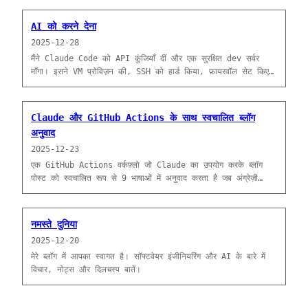
AI को करने देना
2025-12-28
मैंने Claude Code को API कुंजियाँ दीं और एक सुरक्षित dev सर्वर
माँगा। इसने VM प्रोविज़न की, SSH को हार्ड किया, फ़ायरवॉल सेट किए
और खुद को लॉक करने से रिकवर किया।
Claude और GitHub Actions के साथ स्वचालित ब्लॉग
अनुवाद
2025-12-23
एक GitHub Actions वर्कफ़्लो जो Claude का उपयोग करके ब्लॉग
पोस्ट को स्वचालित रूप से 9 भाषाओं में अनुवाद करता है जब अंग्रेज़ी
सामग्री main में मर्ज होती है।
नमस्ते दुनिया
2025-12-20
मेरे ब्लॉग में आपका स्वागत है। सॉफ्टवेयर इंजीनियरिंग और AI के बारे में
विचार, नोट्स और दिलचस्प बातें।