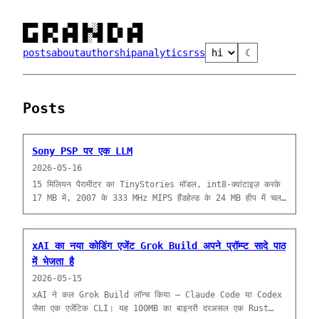
█▀▀ █▀█ ▄▀█ █▄░█ █▀▄ ▄▀█

█▄█ █▀▄ █▀█ █░▀█ █▄▀ █▀█
posts
about
authorship
analytics
rss
☾
Posts
Sony PSP पर एक LLM
2026-05-16
15 मिलियन पैरामीटर का TinyStories मॉडल, int8-क्वांटाइज़ करके
17 MB में, 2007 के 333 MHz MIPS हैंडहेल्ड के 24 MB हीप में चल
रहा है। बाधाओं का दौरा।
xAI का नया कोडिंग एजेंट Grok Build अपने प्रॉम्प्ट सादे पाठ
में भेजता है
2026-05-15
xAI ने कल Grok Build लॉन्च किया — Claude Code या Codex
जैसा एक एजेंटिक CLI। यह 100MB का बाइनरी दरअसल एक Rust