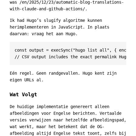
was
/en/2025/12/23/automatic-blog-translations-
with-claude-and-github-actions/
.
Ik had Hugo’s slugify algoritme kunnen
herimplementeren in JavaScript. In plaats
daarvan: vraag het aan Hugo.
const
output
=
execSync
(
"hugo list all"
,
{
encodin
Eén regel. Geen randgevallen. Hugo kent zijn
eigen URLs al.
Wat Volgt
De huidige implementatie genereert alleen
afbeeldingen voor Engelse berichten. Vertaalde
versies verwijzen naar hetzelfde afbeeldingspad,
wat werkt, maar het betekent dat de OG-
afbeelding altijd Engelse tekst toont, zelfs bij