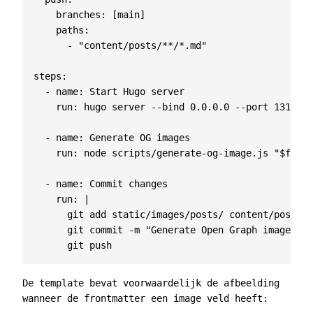
branches
:
[
main]
paths
:
- 
"content/posts/**/*.md"
steps
:
- 
name
:
Start Hugo server
run
:
hugo server --bind 0.0.0.0 --port 1313 &
- 
name
:
Generate OG images
run
:
node scripts/generate-og-image.js "$file"
- 
name
:
Commit changes
run
:
|
      git push
De template bevat voorwaardelijk de afbeelding
wanneer de frontmatter een
image
veld heeft: