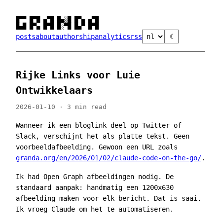
█▀▀ █▀█ ▄▀█ █▄░█ █▀▄ ▄▀█

█▄█ █▀▄ █▀█ █░▀█ █▄▀ █▀█
posts
about
authorship
analytics
rss
☾
Rijke Links voor Luie
Ontwikkelaars
2026-01-10 · 3 min read
Wanneer ik een bloglink deel op Twitter of
Slack, verschijnt het als platte tekst. Geen
voorbeeldafbeelding. Gewoon een URL zoals
granda.org/en/2026/01/02/claude-code-on-the-go/
.
Ik had Open Graph afbeeldingen nodig. De
standaard aanpak: handmatig een 1200x630
afbeelding maken voor elk bericht. Dat is saai.
Ik vroeg Claude om het te automatiseren.