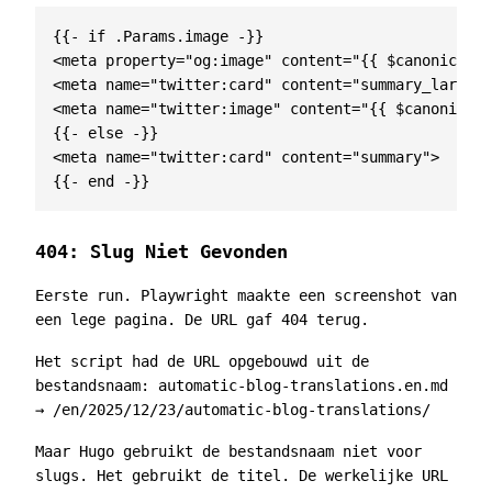
<
meta
property
=
"og:image"
content
=
"{{ $canonical }
<
meta
name
=
"twitter:card"
content
=
"summary_large_i
<
meta
name
=
"twitter:image"
content
=
"{{ $canonical 
<
meta
name
=
"twitter:card"
content
=
"summary"
>
404: Slug Niet Gevonden
Eerste run. Playwright maakte een screenshot van
een lege pagina. De URL gaf 404 terug.
Het script had de URL opgebouwd uit de
bestandsnaam:
automatic-blog-translations.en.md
→
/en/2025/12/23/automatic-blog-translations/
Maar Hugo gebruikt de bestandsnaam niet voor
slugs. Het gebruikt de titel. De werkelijke URL