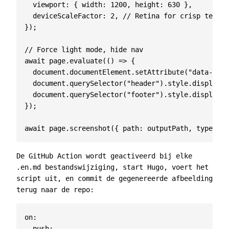
viewport
:
{
width
:
1200
,
height
:
630
},
deviceScaleFactor
:
2
,
});
await
page
.
evaluate
(()
=>
{
document
.
documentElement
.
setAttribute
(
"data-them
document
.
querySelector
(
"header"
).
style
.
display
=
document
.
querySelector
(
"footer"
).
style
.
display
=
});
await
page
.
screenshot
({
path
:
outputPath
,
type
:
"p
De GitHub Action wordt geactiveerd bij elke
.en.md
bestandswijziging, start Hugo, voert het
script uit, en commit de gegenereerde afbeelding
terug naar de repo:
on
:
push
: