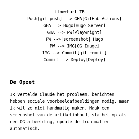
flowchart TB

    Push[git push] --> GHA[GitHub Actions]

    GHA --> Hugo[Hugo Server]

    GHA --> PW[Playwright]

    PW -->|screenshot| Hugo

    PW --> IMG[OG Image]

    IMG --> Commit[git commit]

De Opzet
Ik vertelde Claude het probleem: berichten
hebben sociale voorbeeldafbeeldingen nodig, maar
ik wil ze niet handmatig maken. Maak een
screenshot van de artikelinhoud, sla het op als
een OG-afbeelding, update de frontmatter
automatisch.