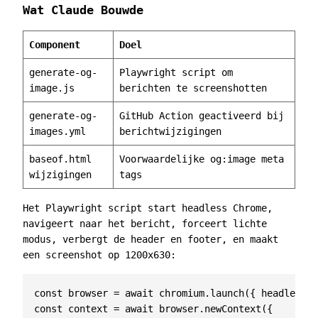
Wat Claude Bouwde
Component
Doel
generate-og-
Playwright script om
image.js
berichten te screenshotten
generate-og-
GitHub Action geactiveerd bij
images.yml
berichtwijzigingen
baseof.html
Voorwaardelijke og:image meta
wijzigingen
tags
Het Playwright script start headless Chrome,
navigeert naar het bericht, forceert lichte
modus, verbergt de header en footer, en maakt
een screenshot op 1200x630:
const
browser
=
await
chromium
.
launch
({
headless
:
const
context
=
await
browser
.
newContext
({