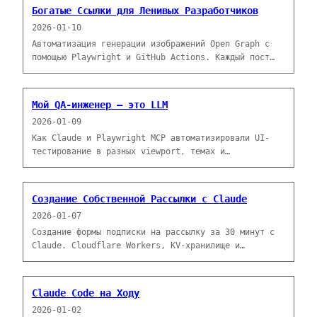
Богатые Ссылки для Ленивых Разработчиков
2026-01-10
Автоматизация генерации изображений Open Graph с
помощью Playwright и GitHub Actions. Каждый пост
получает превью для соцсетей без ручной работы.
Мой QA-инженер — это LLM
2026-01-09
Как Claude и Playwright MCP автоматизировали UI-
тестирование в разных viewport, темах и
интерактивных состояниях — с GitHub Issues в
качестве визуальных отчетов о тестировании.
Создание Собственной Рассылки с Claude
2026-01-07
Создание формы подписки на рассылку за 30 минут с
Claude. Cloudflare Workers, KV-хранилище и
синхронизация GitHub Actions—без SaaS-подписок.
Claude Code на Ходу
2026-01-02