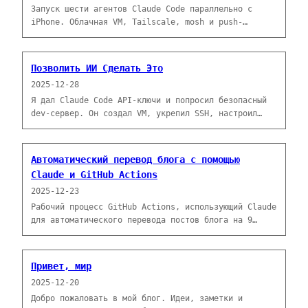
Запуск шести агентов Claude Code параллельно с
iPhone. Облачная VM, Tailscale, mosh и push-
уведомления позволяют вести асинхронную разработку
откуда угодно.
Позволить ИИ Сделать Это
2025-12-28
Я дал Claude Code API-ключи и попросил безопасный
dev-сервер. Он создал VM, укрепил SSH, настроил
файрволы и восстановился после самоблокировки.
Автоматический перевод блога с помощью
Claude и GitHub Actions
2025-12-23
Рабочий процесс GitHub Actions, использующий Claude
для автоматического перевода постов блога на 9
языков при слиянии английского контента в main.
Привет, мир
2025-12-20
Добро пожаловать в мой блог. Идеи, заметки и