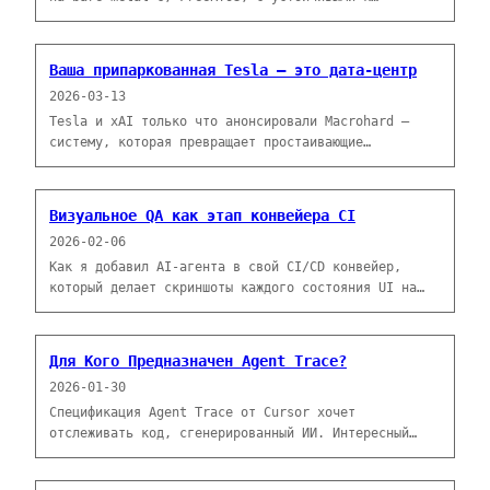
задержкам сетями и задержками на расстоянии до
Марса, используя Claude Code как напарника-
программиста.
Ваша припаркованная Tesla — это дата-центр
2026-03-13
Tesla и xAI только что анонсировали Macrohard —
систему, которая превращает простаивающие
автомобили в персональных ИИ-агентов.
Вычислительные мощности уже стоят у вас на
подъездной дорожке.
Визуальное QA как этап конвейера CI
2026-02-06
Как я добавил AI-агента в свой CI/CD конвейер,
который делает скриншоты каждого состояния UI на
трёх viewport'ах — десктоп, планшет и мобильный — и
загружает их как артефакты.
Для Кого Предназначен Agent Trace?
2026-01-30
Спецификация Agent Trace от Cursor хочет
отслеживать код, сгенерированный ИИ. Интересный
вопрос не в атрибуции — а в том, что могут открыть
данные о процессе.