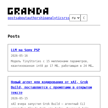
█▀▀ █▀█ ▄▀█ █▄░█ █▀▄ ▄▀█

█▄█ █▀▄ █▀█ █░▀█ █▄▀ █▀█
posts
about
authorship
analytics
rss
☾
Posts
LLM на Sony PSP
2026-05-16
Модель TinyStories с 15 миллионами параметров,
квантизованная int8 до 17 МБ, работающая в 24 МБ
кучи на портативной консоли MIPS с частотой 333 МГц
выпуска 2007 года. Тур по ограничениям.
Новый агент для кодирования от xAI, Grok
Build, поставляется с промптами в открытом
тексте
2026-05-15
xAI вчера запустил Grok Build — агентный CLI