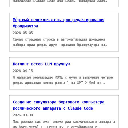
наподобие Claude Code или Codex. Бинарный файл
размером 100 МБ оказался Rust ELF, который
поставляет каждый системный промпт, каждое описание
инструмента и каждый внутренний шаблон субагента в
Мёртвый переключатель для редактирования
виде строковых констант в открытом тексте.
брандмауэра
Единственные нужные инструменты — tr и grep.
2026-05-05
Самая страшная строка в автоматизации домашней
лаборатории редактирует правило брандмауэра на
маршрутизаторе, к которому вы подключены по SSH.
Вот как Claude Code и я всё равно это делаем —
автооткат через 300 секунд через временный таймер
Патчинг весов LLM вручную
systemd, если я не подтвержу изменение.
2026-04-15
Я написал реализацию ROME с нуля и выполнил четыре
редактирования весов ранга 1 на GPT-2 Medium.
Большинство прошло чисто. Грязное научило меня
больше, чем чистые.
Создание симулятора бортового компьютера
космического аппарата с Claude Code
2026-03-30
Построение системы телеметрии космического аппарата
на bare-metal C, FreeRTOS, с устойчивыми к