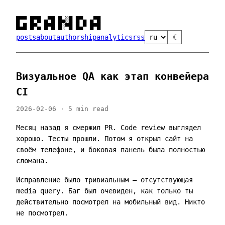
█▀▀ █▀█ ▄▀█ █▄░█ █▀▄ ▄▀█

█▄█ █▀▄ █▀█ █░▀█ █▄▀ █▀█
posts
about
authorship
analytics
rss
☾
Визуальное QA как этап конвейера
CI
2026-02-06 · 5 min read
Месяц назад я смержил PR. Code review выглядел
хорошо. Тесты прошли. Потом я открыл сайт на
своём телефоне, и боковая панель была полностью
сломана.
Исправление было тривиальным — отсутствующая
media query. Баг был очевиден, как только ты
действительно посмотрел на мобильный вид. Никто
не посмотрел.