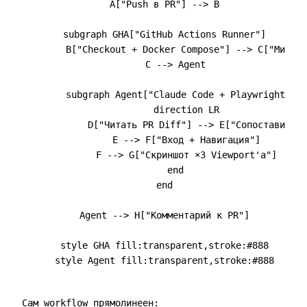
    A["Push в PR"] --> B

    subgraph GHA["GitHub Actions Runner"]

        B["Checkout + Docker Compose"] --> C["Миграц
        C --> Agent

        subgraph Agent["Claude Code + Playwright"]

            direction LR

            D["Читать PR Diff"] --> E["Сопоставить Ф
            E --> F["Вход + Навигация"]

            F --> G["Скриншот ×3 Viewport'а"]

        end

    end

    Agent --> H["Комментарий к PR"]

    style GHA fill:transparent,stroke:#888

Сам workflow прямолинеен: