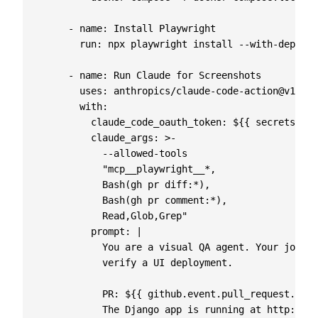
- 
name
:
Install Playwright
run
:
npx playwright install --with-deps ch
- 
name
:
Run Claude for Screenshots
uses
:
anthropics/claude-code-action@v1
with
:
claude_code_oauth_token
:
${{ secrets.CLA
claude_args
:
>-
            Read,Glob,Grep"
prompt
:
|