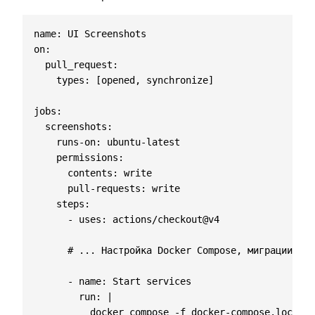
name
:
UI Screenshots
on
:
pull_request
:
types
:
[
opened, synchronize]
jobs
:
screenshots
:
runs-on
:
ubuntu-latest
permissions
:
contents
:
write
pull-requests
:
write
steps
:
- 
uses
:
actions/checkout@v4
# ... Настройка Docker Compose, миграции, со
- 
name
:
Start services
run
:
|
          docker compose -f docker-compose.local.y