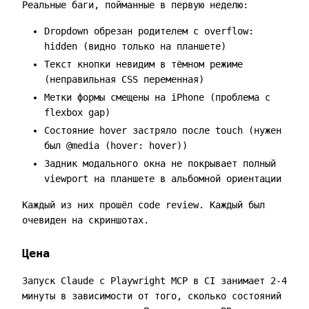
Реальные баги, пойманные в первую неделю:
Dropdown обрезан родителем с
overflow:
hidden
(видно только на планшете)
Текст кнопки невидим в тёмном режиме
(неправильная CSS переменная)
Метки формы смещены на iPhone (проблема с
flexbox gap)
Состояние hover застряло после touch (нужен
был
@media (hover: hover)
)
Задник модального окна не покрывает полный
viewport на планшете в альбомной ориентации
Каждый из них прошёл code review. Каждый был
очевиден на скриншотах.
Цена
Запуск Claude с Playwright MCP в CI занимает 2-4
минуты в зависимости от того, сколько состояний