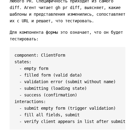
любого PR. Специфичность приходит из самого
diff. Агент читает
gh pr diff
, выясняет, какие
шаблоны и представления изменились, сопоставляет
их с URL и решает, что тестировать.
Для компонента формы это означает, что он будет
тестировать:
component
:
ClientForm
states
:
- 
empty form
- 
filled form (valid data)
- 
validation error (submit without name)
- 
submitting (loading state)
- 
success (confirmation)
interactions
:
- 
submit empty form (trigger validation)
- 
fill all fields, submit
- 
verify client appears in list after submit