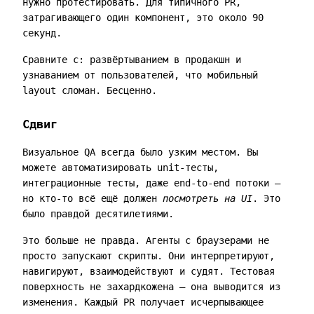
нужно протестировать. Для типичного PR,
затрагивающего один компонент, это около 90
секунд.
Сравните с: развёртыванием в продакшн и
узнаванием от пользователей, что мобильный
layout сломан. Бесценно.
Сдвиг
Визуальное QA всегда было узким местом. Вы
можете автоматизировать unit-тесты,
интеграционные тесты, даже end-to-end потоки —
но кто-то всё ещё должен
посмотреть на UI
. Это
было правдой десятилетиями.
Это больше не правда. Агенты с браузерами не
просто запускают скрипты. Они интерпретируют,
навигируют, взаимодействуют и судят. Тестовая
поверхность не захардкожена — она выводится из
изменения. Каждый PR получает исчерпывающее